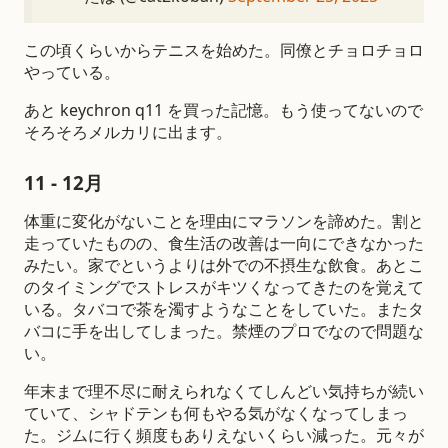
この頃くらいからテニスを始めた。同僚とチョロチョロ
やっている。
あと keychron q11 を買った記憶。もう使ってないので
そろそろメルカリに出ます。
11 - 12月
体重に変化がないことを理由にマラソンを諦めた。割と
走っていたものの、食生活の改善は一向にできなかった
みたい。家でというよりは外での不摂生な飲食。あとこ
のタイミングでストレスがキツくなってきたのを覚えて
いる。タバコで茶を濁すようなことをしていた。またタ
バコに手を出してしまった。禁煙のプロでなので問題な
い。
年末まで理不尽に耐えられなくてしんどい気持ちが続い
ていて、シャドテンも何もやる気がなくなってしまっ
た。ジムに行く頻度もありえないくらい減った。元々が