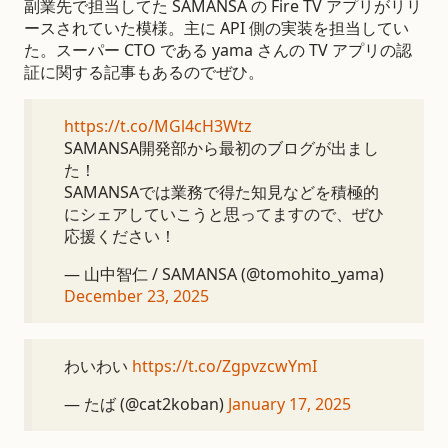
副業先で担当してた SAMANSA の Fire TV アプリがリリ
ースされていた模様。主に API 側の実装を担当してい
た。スーパー CTO である yama さんの TV アプリの認
証に関する記事もあるのでぜひ。
https://t.co/MGl4cH3Wtz
SAMANSA開発部から最初のブログが出まし
た！
SAMANSAでは業務で得た知見などを積極的
にシェアしていこうと思ってますので、ぜひ
応援ください！
— 山中智仁 / SAMANSA (@tomohito_yama)
December 23, 2025
わいわい
https://t.co/ZgpvzcwYmI
— たば (@cat2koban)
January 17, 2025