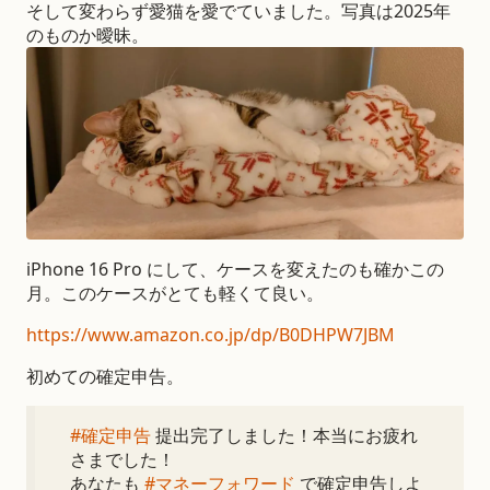
そして変わらず愛猫を愛でていました。写真は2025年
のものか曖昧。
iPhone 16 Pro にして、ケースを変えたのも確かこの
月。このケースがとても軽くて良い。
https://www.amazon.co.jp/dp/B0DHPW7JBM
初めての確定申告。
#確定申告
提出完了しました！本当にお疲れ
さまでした！
あなたも
#マネーフォワード
で確定申告しよ